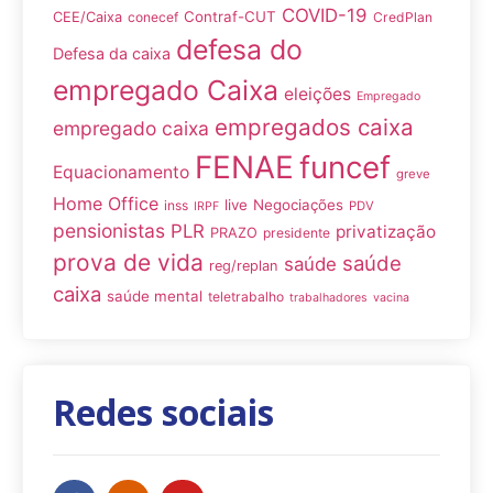
COVID-19
Contraf-CUT
CEE/Caixa
conecef
CredPlan
defesa do
Defesa da caixa
empregado Caixa
eleições
Empregado
empregados caixa
empregado caixa
FENAE
funcef
Equacionamento
greve
Home Office
live
Negociações
inss
PDV
IRPF
pensionistas
PLR
privatização
PRAZO
presidente
prova de vida
saúde
saúde
reg/replan
caixa
saúde mental
teletrabalho
trabalhadores
vacina
Redes sociais