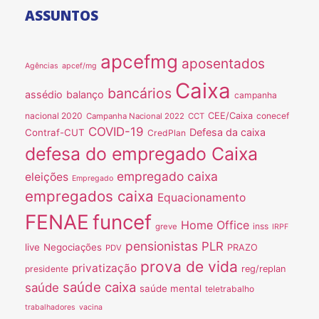
ASSUNTOS
apcefmg
aposentados
Agências
apcef/mg
Caixa
bancários
assédio
balanço
campanha
nacional 2020
CEE/Caixa
conecef
Campanha Nacional 2022
CCT
COVID-19
Defesa da caixa
Contraf-CUT
CredPlan
defesa do empregado Caixa
empregado caixa
eleições
Empregado
empregados caixa
Equacionamento
FENAE
funcef
Home Office
inss
greve
IRPF
pensionistas
PLR
live
Negociações
PRAZO
PDV
prova de vida
privatização
presidente
reg/replan
saúde caixa
saúde
saúde mental
teletrabalho
trabalhadores
vacina