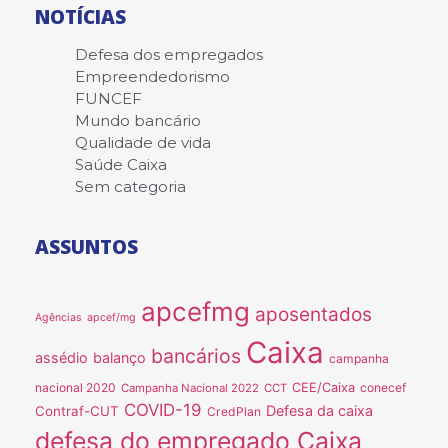
NOTÍCIAS
Defesa dos empregados
Empreendedorismo
FUNCEF
Mundo bancário
Qualidade de vida
Saúde Caixa
Sem categoria
ASSUNTOS
apcefmg
aposentados
Agências
apcef/mg
Caixa
bancários
assédio
balanço
campanha
nacional 2020
CEE/Caixa
conecef
Campanha Nacional 2022
CCT
COVID-19
Defesa da caixa
Contraf-CUT
CredPlan
defesa do empregado Caixa