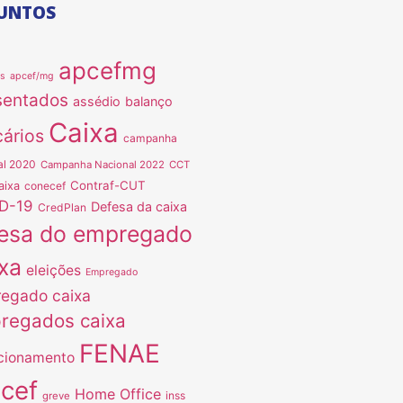
UNTOS
apcefmg
as
apcef/mg
sentados
assédio
balanço
Caixa
ários
campanha
al 2020
Campanha Nacional 2022
CCT
Contraf-CUT
aixa
conecef
D-19
Defesa da caixa
CredPlan
esa do empregado
xa
eleições
Empregado
egado caixa
regados caixa
FENAE
cionamento
ncef
Home Office
inss
greve