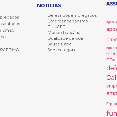
ASS
NOTÍCIAS
Defesa dos empregados
mpregados
Empreendedorismo
Agênci
posentados
FUNCEF
apo
m um só
Mundo bancário
elo
Qualidade de vida
banc
Saúde Caixa
nacion
APCEF/MG.
Sem categoria
CEE/C
COVI
def
Cai
empr
emp
Equa
fu