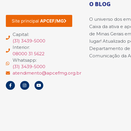
O BLOG
O universo dos e
Site principal
APCEF/MG
Caixa da ativa e a
de Minas Gerais e
Capital:
(31) 3439-5000
lugar! Atualizado p
Interior:
Departamento de
08000 31 5622
Comunicação da 
Whatsapp:
(31) 3439-5000
atendimento@apcefmg.org.br