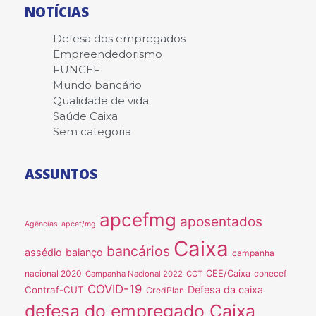
NOTÍCIAS
Defesa dos empregados
Empreendedorismo
FUNCEF
Mundo bancário
Qualidade de vida
Saúde Caixa
Sem categoria
ASSUNTOS
apcefmg
aposentados
Agências
apcef/mg
Caixa
bancários
assédio
balanço
campanha
nacional 2020
CEE/Caixa
conecef
Campanha Nacional 2022
CCT
COVID-19
Defesa da caixa
Contraf-CUT
CredPlan
defesa do empregado Caixa