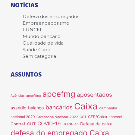
NOTÍCIAS
Defesa dos empregados
Empreendedorismo
FUNCEF
Mundo bancário
Qualidade de vida
Saúde Caixa
Sem categoria
ASSUNTOS
apcefmg
aposentados
Agências
apcef/mg
Caixa
bancários
assédio
balanço
campanha
nacional 2020
CEE/Caixa
conecef
Campanha Nacional 2022
CCT
COVID-19
Defesa da caixa
Contraf-CUT
CredPlan
defesa do empregado Caixa