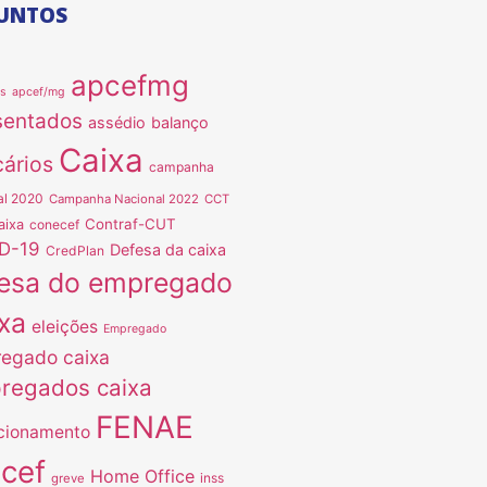
UNTOS
apcefmg
as
apcef/mg
sentados
assédio
balanço
Caixa
ários
campanha
al 2020
Campanha Nacional 2022
CCT
Contraf-CUT
aixa
conecef
D-19
Defesa da caixa
CredPlan
esa do empregado
xa
eleições
Empregado
egado caixa
regados caixa
FENAE
cionamento
ncef
Home Office
inss
greve