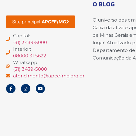
O BLOG
O universo dos e
Site principal
APCEF/MG
Caixa da ativa e a
de Minas Gerais e
Capital:
(31) 3439-5000
lugar! Atualizado p
Interior:
Departamento de
08000 31 5622
Comunicação da 
Whatsapp:
(31) 3439-5000
atendimento@apcefmg.org.br