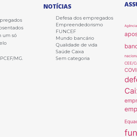
ASS
NOTÍCIAS
Defesa dos empregados
mpregados
Empreendedorismo
Agênci
posentados
FUNCEF
apo
m um só
Mundo bancário
elo
Qualidade de vida
banc
Saúde Caixa
nacion
APCEF/MG.
Sem categoria
CEE/C
COVI
def
Cai
empr
emp
Equa
fu