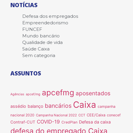
NOTÍCIAS
Defesa dos empregados
Empreendedorismo
FUNCEF
Mundo bancário
Qualidade de vida
Saúde Caixa
Sem categoria
ASSUNTOS
apcefmg
aposentados
Agências
apcef/mg
Caixa
bancários
assédio
balanço
campanha
nacional 2020
CEE/Caixa
conecef
Campanha Nacional 2022
CCT
COVID-19
Defesa da caixa
Contraf-CUT
CredPlan
defesa do empregado Caixa