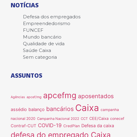
NOTÍCIAS
Defesa dos empregados
Empreendedorismo
FUNCEF
Mundo bancário
Qualidade de vida
Saúde Caixa
Sem categoria
ASSUNTOS
apcefmg
aposentados
Agências
apcef/mg
Caixa
bancários
assédio
balanço
campanha
nacional 2020
CEE/Caixa
conecef
Campanha Nacional 2022
CCT
COVID-19
Defesa da caixa
Contraf-CUT
CredPlan
defesa do empregado Caixa