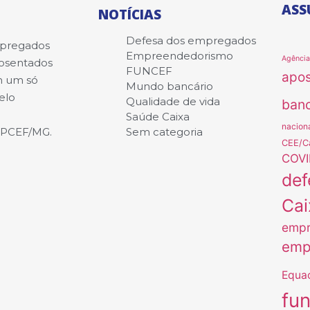
ASS
NOTÍCIAS
Defesa dos empregados
mpregados
Empreendedorismo
Agênci
posentados
FUNCEF
apo
m um só
Mundo bancário
elo
Qualidade de vida
banc
Saúde Caixa
nacion
APCEF/MG.
Sem categoria
CEE/C
COVI
def
Cai
empr
emp
Equa
fu