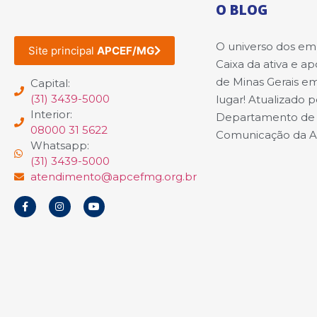
O BLOG
O universo dos e
Site principal
APCEF/MG
Caixa da ativa e a
de Minas Gerais e
Capital:
(31) 3439-5000
lugar! Atualizado p
Interior:
Departamento de
08000 31 5622
Comunicação da 
Whatsapp:
(31) 3439-5000
atendimento@apcefmg.org.br