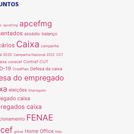
UNTOS
apcefmg
as
apcef/mg
sentados
assédio
balanço
Caixa
ários
campanha
al 2020
Campanha Nacional 2022
CCT
Contraf-CUT
aixa
conecef
D-19
Defesa da caixa
CredPlan
esa do empregado
xa
eleições
Empregado
egado caixa
regados caixa
FENAE
cionamento
ncef
Home Office
inss
greve