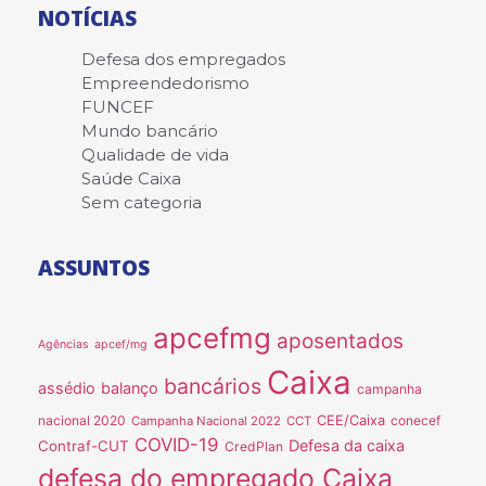
NOTÍCIAS
Defesa dos empregados
Empreendedorismo
FUNCEF
Mundo bancário
Qualidade de vida
Saúde Caixa
Sem categoria
ASSUNTOS
apcefmg
aposentados
Agências
apcef/mg
Caixa
bancários
assédio
balanço
campanha
nacional 2020
CEE/Caixa
conecef
Campanha Nacional 2022
CCT
COVID-19
Defesa da caixa
Contraf-CUT
CredPlan
defesa do empregado Caixa