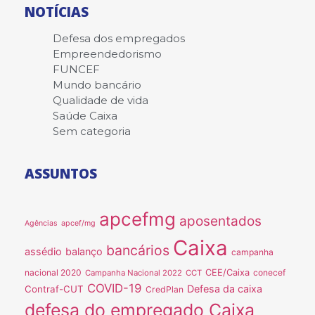
NOTÍCIAS
Defesa dos empregados
Empreendedorismo
FUNCEF
Mundo bancário
Qualidade de vida
Saúde Caixa
Sem categoria
ASSUNTOS
apcefmg
aposentados
Agências
apcef/mg
Caixa
bancários
assédio
balanço
campanha
nacional 2020
CEE/Caixa
conecef
Campanha Nacional 2022
CCT
COVID-19
Defesa da caixa
Contraf-CUT
CredPlan
defesa do empregado Caixa