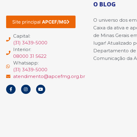
O BLOG
O universo dos e
Site principal
APCEF/MG
Caixa da ativa e a
de Minas Gerais e
Capital:
(31) 3439-5000
lugar! Atualizado p
Interior:
Departamento de
08000 31 5622
Comunicação da 
Whatsapp:
(31) 3439-5000
atendimento@apcefmg.org.br