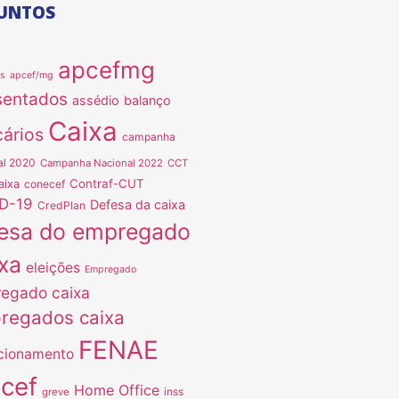
UNTOS
apcefmg
as
apcef/mg
sentados
assédio
balanço
Caixa
ários
campanha
al 2020
Campanha Nacional 2022
CCT
Contraf-CUT
aixa
conecef
D-19
Defesa da caixa
CredPlan
esa do empregado
xa
eleições
Empregado
egado caixa
regados caixa
FENAE
cionamento
ncef
Home Office
inss
greve