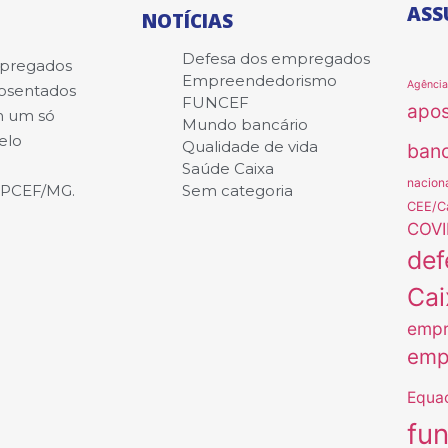
ASS
NOTÍCIAS
Defesa dos empregados
mpregados
Empreendedorismo
Agênci
posentados
FUNCEF
apo
m um só
Mundo bancário
elo
Qualidade de vida
banc
Saúde Caixa
nacion
APCEF/MG.
Sem categoria
CEE/C
COVI
def
Cai
empr
emp
Equa
fu