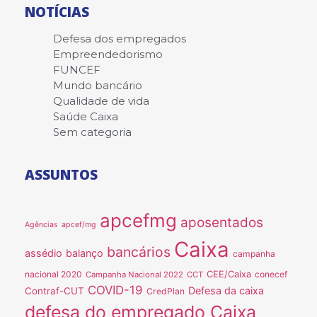
NOTÍCIAS
Defesa dos empregados
Empreendedorismo
FUNCEF
Mundo bancário
Qualidade de vida
Saúde Caixa
Sem categoria
ASSUNTOS
apcefmg
aposentados
Agências
apcef/mg
Caixa
bancários
assédio
balanço
campanha
nacional 2020
CEE/Caixa
conecef
Campanha Nacional 2022
CCT
COVID-19
Defesa da caixa
Contraf-CUT
CredPlan
defesa do empregado Caixa