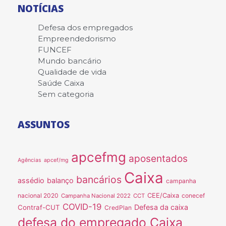
NOTÍCIAS
Defesa dos empregados
Empreendedorismo
FUNCEF
Mundo bancário
Qualidade de vida
Saúde Caixa
Sem categoria
ASSUNTOS
apcefmg
aposentados
Agências
apcef/mg
Caixa
bancários
assédio
balanço
campanha
nacional 2020
CEE/Caixa
conecef
Campanha Nacional 2022
CCT
COVID-19
Defesa da caixa
Contraf-CUT
CredPlan
defesa do empregado Caixa