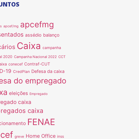
UNTOS
apcefmg
as
apcef/mg
sentados
assédio
balanço
Caixa
ários
campanha
al 2020
Campanha Nacional 2022
CCT
Contraf-CUT
aixa
conecef
D-19
Defesa da caixa
CredPlan
esa do empregado
xa
eleições
Empregado
egado caixa
regados caixa
FENAE
cionamento
ncef
Home Office
inss
greve