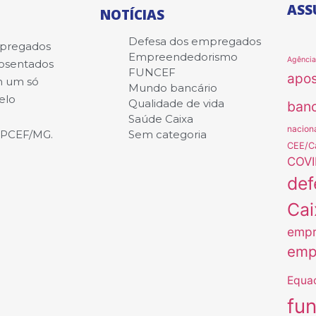
ASS
NOTÍCIAS
Defesa dos empregados
mpregados
Empreendedorismo
Agênci
posentados
FUNCEF
apo
m um só
Mundo bancário
elo
Qualidade de vida
banc
Saúde Caixa
nacion
APCEF/MG.
Sem categoria
CEE/C
COVI
def
Cai
empr
emp
Equa
fu