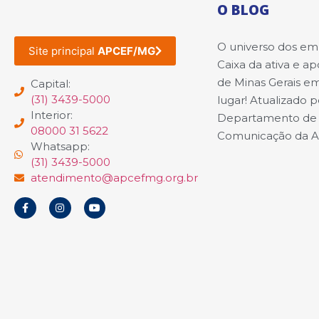
O BLOG
O universo dos e
Site principal
APCEF/MG
Caixa da ativa e a
de Minas Gerais e
Capital:
(31) 3439-5000
lugar! Atualizado p
Interior:
Departamento de
08000 31 5622
Comunicação da 
Whatsapp:
(31) 3439-5000
atendimento@apcefmg.org.br