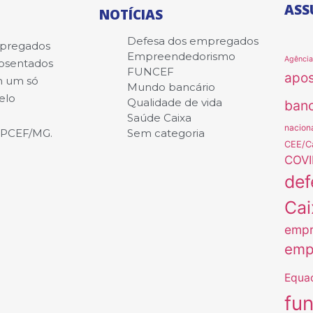
ASS
NOTÍCIAS
Defesa dos empregados
mpregados
Empreendedorismo
Agênci
posentados
FUNCEF
apo
m um só
Mundo bancário
elo
Qualidade de vida
banc
Saúde Caixa
nacion
APCEF/MG.
Sem categoria
CEE/C
COVI
def
Cai
empr
emp
Equa
fu