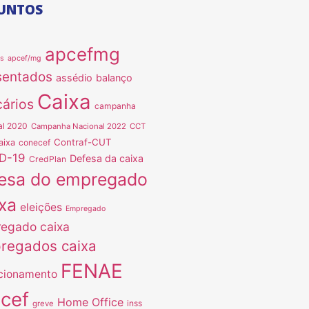
UNTOS
apcefmg
as
apcef/mg
sentados
assédio
balanço
Caixa
ários
campanha
al 2020
Campanha Nacional 2022
CCT
Contraf-CUT
aixa
conecef
D-19
Defesa da caixa
CredPlan
esa do empregado
xa
eleições
Empregado
egado caixa
regados caixa
FENAE
cionamento
ncef
Home Office
inss
greve