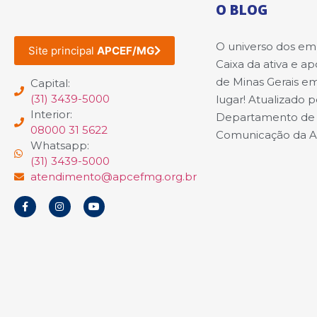
O BLOG
O universo dos e
Site principal
APCEF/MG
Caixa da ativa e a
de Minas Gerais e
Capital:
(31) 3439-5000
lugar! Atualizado p
Interior:
Departamento de
08000 31 5622
Comunicação da 
Whatsapp:
(31) 3439-5000
atendimento@apcefmg.org.br