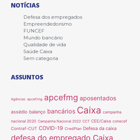
NOTÍCIAS
Defesa dos empregados
Empreendedorismo
FUNCEF
Mundo bancário
Qualidade de vida
Saúde Caixa
Sem categoria
ASSUNTOS
apcefmg
aposentados
Agências
apcef/mg
Caixa
bancários
assédio
balanço
campanha
nacional 2020
CEE/Caixa
conecef
Campanha Nacional 2022
CCT
COVID-19
Defesa da caixa
Contraf-CUT
CredPlan
defesa do empregado Caixa