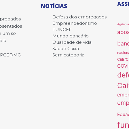
ASS
NOTÍCIAS
Defesa dos empregados
mpregados
Empreendedorismo
Agênci
posentados
FUNCEF
apo
m um só
Mundo bancário
elo
Qualidade de vida
banc
Saúde Caixa
nacion
APCEF/MG.
Sem categoria
CEE/C
COVI
def
Cai
empr
emp
Equa
fu