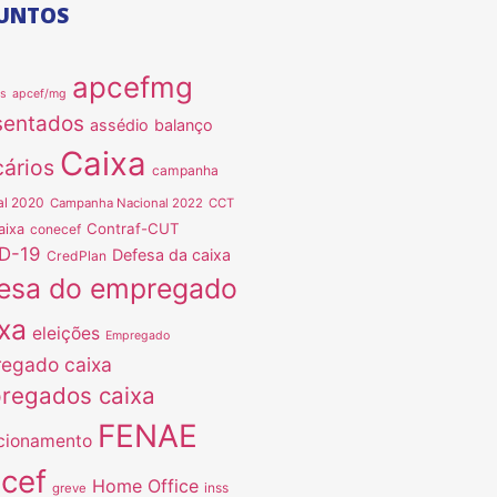
UNTOS
apcefmg
as
apcef/mg
sentados
assédio
balanço
Caixa
ários
campanha
al 2020
Campanha Nacional 2022
CCT
Contraf-CUT
aixa
conecef
D-19
Defesa da caixa
CredPlan
esa do empregado
xa
eleições
Empregado
egado caixa
regados caixa
FENAE
cionamento
ncef
Home Office
inss
greve