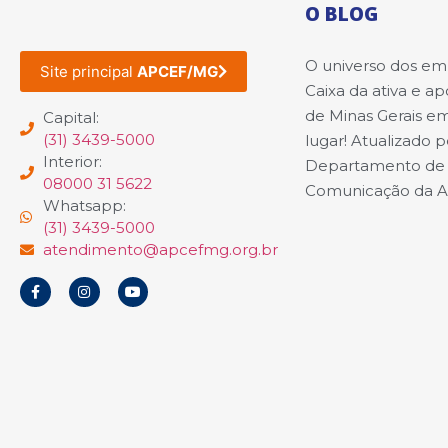
O BLOG
O universo dos e
Site principal
APCEF/MG
Caixa da ativa e a
de Minas Gerais e
Capital:
(31) 3439-5000
lugar! Atualizado p
Interior:
Departamento de
08000 31 5622
Comunicação da 
Whatsapp:
(31) 3439-5000
atendimento@apcefmg.org.br