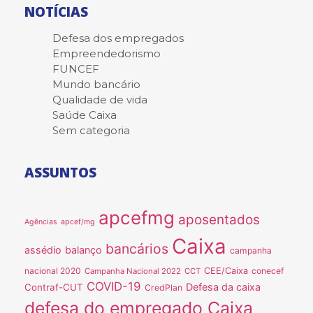
NOTÍCIAS
Defesa dos empregados
Empreendedorismo
FUNCEF
Mundo bancário
Qualidade de vida
Saúde Caixa
Sem categoria
ASSUNTOS
apcefmg
aposentados
Agências
apcef/mg
Caixa
bancários
assédio
balanço
campanha
nacional 2020
CEE/Caixa
conecef
Campanha Nacional 2022
CCT
COVID-19
Defesa da caixa
Contraf-CUT
CredPlan
defesa do empregado Caixa