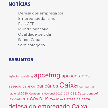
NOTÍCIAS
Defesa dos empregados
Empreendedorismo
FUNCEF
Mundo bancário
Qualidade de vida
Saúde Caixa
Sem categoria
ASSUNTOS
apcefmg
aposentados
Agências
apcef/mg
Caixa
bancários
assédio
balanço
campanha
nacional 2020
CEE/Caixa
conecef
Campanha Nacional 2022
CCT
COVID-19
Defesa da caixa
Contraf-CUT
CredPlan
defesa do empregado Caixa