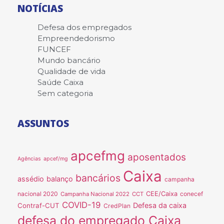
NOTÍCIAS
Defesa dos empregados
Empreendedorismo
FUNCEF
Mundo bancário
Qualidade de vida
Saúde Caixa
Sem categoria
ASSUNTOS
apcefmg
aposentados
Agências
apcef/mg
Caixa
bancários
assédio
balanço
campanha
nacional 2020
CEE/Caixa
conecef
Campanha Nacional 2022
CCT
COVID-19
Defesa da caixa
Contraf-CUT
CredPlan
defesa do empregado Caixa