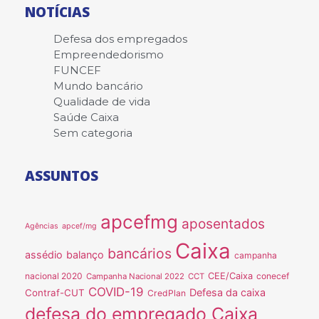
NOTÍCIAS
Defesa dos empregados
Empreendedorismo
FUNCEF
Mundo bancário
Qualidade de vida
Saúde Caixa
Sem categoria
ASSUNTOS
apcefmg
aposentados
Agências
apcef/mg
Caixa
bancários
assédio
balanço
campanha
nacional 2020
CEE/Caixa
conecef
Campanha Nacional 2022
CCT
COVID-19
Defesa da caixa
Contraf-CUT
CredPlan
defesa do empregado Caixa