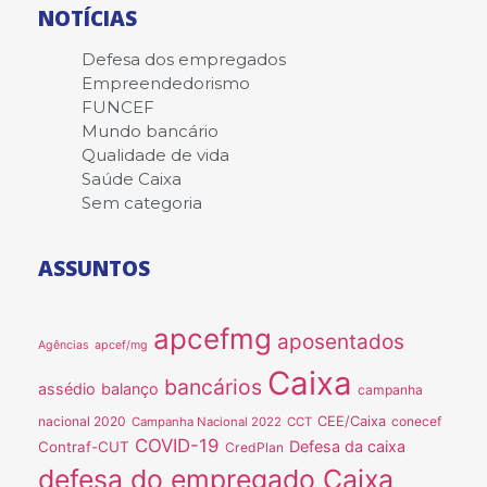
NOTÍCIAS
Defesa dos empregados
Empreendedorismo
FUNCEF
Mundo bancário
Qualidade de vida
Saúde Caixa
Sem categoria
ASSUNTOS
apcefmg
aposentados
Agências
apcef/mg
Caixa
bancários
assédio
balanço
campanha
nacional 2020
CEE/Caixa
conecef
Campanha Nacional 2022
CCT
COVID-19
Defesa da caixa
Contraf-CUT
CredPlan
defesa do empregado Caixa