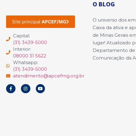
O BLOG
O universo dos e
Site principal
APCEF/MG
Caixa da ativa e a
de Minas Gerais e
Capital:
(31) 3439-5000
lugar! Atualizado p
Interior:
Departamento de
08000 31 5622
Comunicação da 
Whatsapp:
(31) 3439-5000
atendimento@apcefmg.org.br