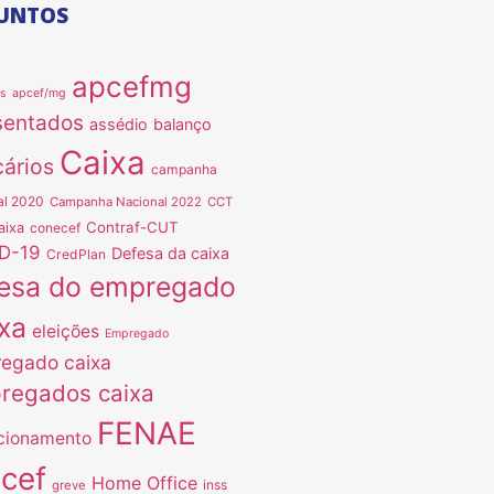
UNTOS
apcefmg
as
apcef/mg
sentados
assédio
balanço
Caixa
ários
campanha
al 2020
Campanha Nacional 2022
CCT
Contraf-CUT
aixa
conecef
D-19
Defesa da caixa
CredPlan
esa do empregado
xa
eleições
Empregado
egado caixa
regados caixa
FENAE
cionamento
ncef
Home Office
inss
greve