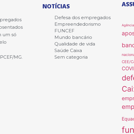
ASS
NOTÍCIAS
Defesa dos empregados
mpregados
Empreendedorismo
Agênci
posentados
FUNCEF
apo
m um só
Mundo bancário
elo
Qualidade de vida
banc
Saúde Caixa
nacion
APCEF/MG.
Sem categoria
CEE/C
COVI
def
Cai
empr
emp
Equa
fu