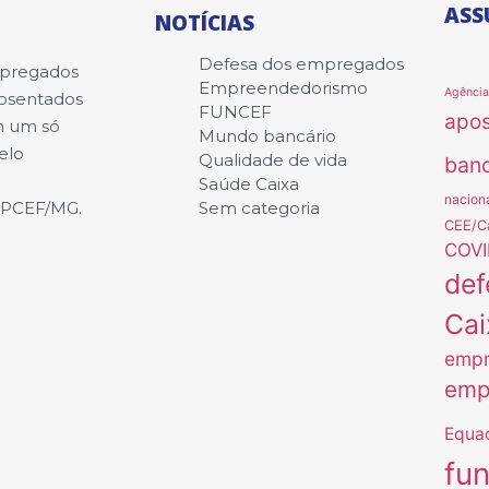
ASS
NOTÍCIAS
Defesa dos empregados
mpregados
Empreendedorismo
Agênci
posentados
FUNCEF
apo
m um só
Mundo bancário
elo
Qualidade de vida
banc
Saúde Caixa
nacion
APCEF/MG.
Sem categoria
CEE/C
COVI
def
Cai
empr
emp
Equa
fu