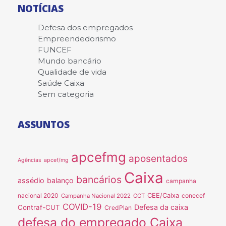
NOTÍCIAS
Defesa dos empregados
Empreendedorismo
FUNCEF
Mundo bancário
Qualidade de vida
Saúde Caixa
Sem categoria
ASSUNTOS
apcefmg
aposentados
Agências
apcef/mg
Caixa
bancários
assédio
balanço
campanha
nacional 2020
CEE/Caixa
conecef
Campanha Nacional 2022
CCT
COVID-19
Defesa da caixa
Contraf-CUT
CredPlan
defesa do empregado Caixa