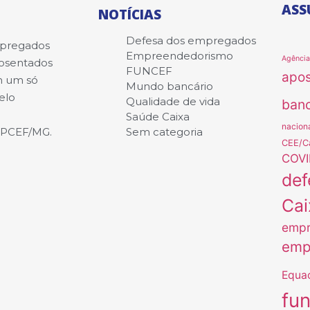
ASS
NOTÍCIAS
Defesa dos empregados
mpregados
Empreendedorismo
Agênci
posentados
FUNCEF
apo
m um só
Mundo bancário
elo
Qualidade de vida
banc
Saúde Caixa
nacion
APCEF/MG.
Sem categoria
CEE/C
COVI
def
Cai
empr
emp
Equa
fu