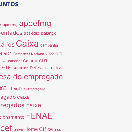
UNTOS
apcefmg
as
apcef/mg
sentados
assédio
balanço
Caixa
ários
campanha
al 2020
Campanha Nacional 2022
CCT
Contraf-CUT
aixa
conecef
D-19
Defesa da caixa
CredPlan
esa do empregado
xa
eleições
Empregado
egado caixa
regados caixa
FENAE
cionamento
ncef
Home Office
inss
greve