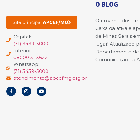
O BLOG
O universo dos e
Site principal
APCEF/MG
Caixa da ativa e a
de Minas Gerais e
Capital:
(31) 3439-5000
lugar! Atualizado p
Interior:
Departamento de
08000 31 5622
Comunicação da 
Whatsapp:
(31) 3439-5000
atendimento@apcefmg.org.br