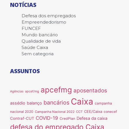
NOTÍCIAS
Defesa dos empregados
Empreendedorismo
FUNCEF
Mundo bancário
Qualidade de vida
Saúde Caixa
Sem categoria
ASSUNTOS
apcefmg
aposentados
Agências
apcef/mg
Caixa
bancários
assédio
balanço
campanha
nacional 2020
CEE/Caixa
conecef
Campanha Nacional 2022
CCT
COVID-19
Defesa da caixa
Contraf-CUT
CredPlan
defesa do empregado Caixa