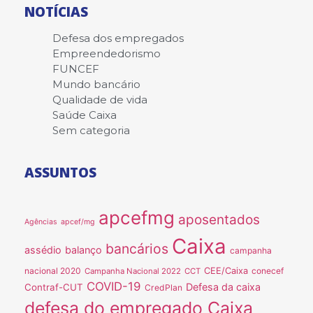
NOTÍCIAS
Defesa dos empregados
Empreendedorismo
FUNCEF
Mundo bancário
Qualidade de vida
Saúde Caixa
Sem categoria
ASSUNTOS
apcefmg
aposentados
Agências
apcef/mg
Caixa
bancários
assédio
balanço
campanha
nacional 2020
CEE/Caixa
conecef
Campanha Nacional 2022
CCT
COVID-19
Defesa da caixa
Contraf-CUT
CredPlan
defesa do empregado Caixa