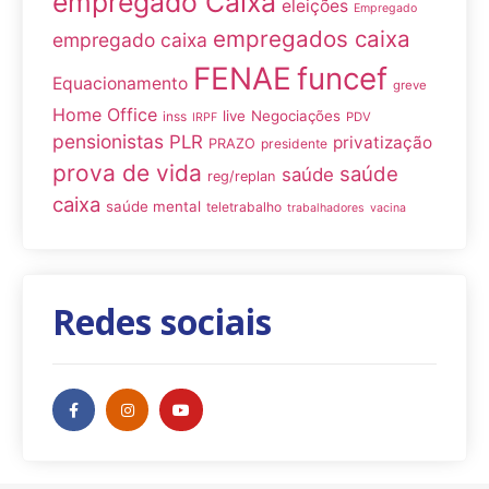
empregado Caixa
eleições
Empregado
empregados caixa
empregado caixa
FENAE
funcef
Equacionamento
greve
Home Office
live
Negociações
inss
PDV
IRPF
pensionistas
PLR
privatização
PRAZO
presidente
prova de vida
saúde
saúde
reg/replan
caixa
saúde mental
teletrabalho
trabalhadores
vacina
Redes sociais