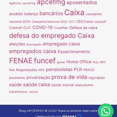
apcefmg
aposentados
Agências
apcef/mg
Caixa
bancários
assédio
balanço
campanha
nacional 2020
CEE/Caixa
conecef
Campanha Nacional 2022
CCT
COVID-19
Defesa da caixa
Contraf-CUT
CredPlan
defesa do empregado Caixa
empregado caixa
eleições
Empregado
empregados caixa
Equacionamento
FENAE
funcef
Home Office
inss
greve
IRPF
pensionistas
PLR
live
Negociações
PRAZO
PDV
prova de vida
privatização
presidente
reg/replan
saúde caixa
saúde
saúde mental
teletrabalho
trabalhadores
vacina
Blog APCEF/MG © 2020 Todos os direitos reservados.
Desenvolvido por
dvlopes