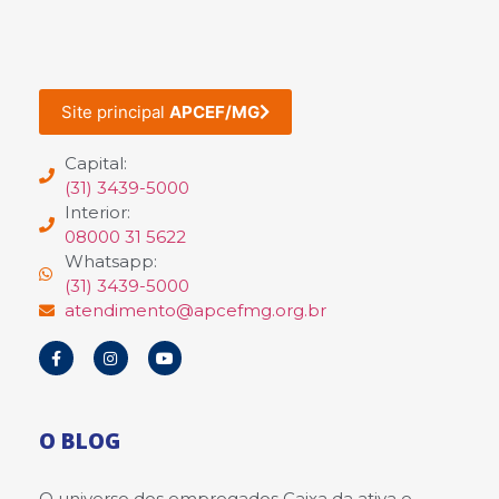
Site principal
APCEF/MG
Capital:
(31) 3439-5000
Interior:
08000 31 5622
Whatsapp:
(31) 3439-5000
atendimento@apcefmg.org.br
O BLOG
O universo dos empregados Caixa da ativa e