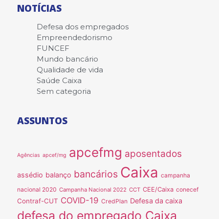
NOTÍCIAS
Defesa dos empregados
Empreendedorismo
FUNCEF
Mundo bancário
Qualidade de vida
Saúde Caixa
Sem categoria
ASSUNTOS
apcefmg
aposentados
Agências
apcef/mg
Caixa
bancários
assédio
balanço
campanha
nacional 2020
CEE/Caixa
conecef
Campanha Nacional 2022
CCT
COVID-19
Defesa da caixa
Contraf-CUT
CredPlan
defesa do empregado Caixa