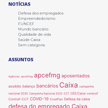
NOTÍCIAS
Defesa dos empregados
Empreendedorismo
FUNCEF
Mundo bancário
Qualidade de vida
Saúde Caixa
Sem categoria
ASSUNTOS
apcefmg
aposentados
Agências
apcef/mg
Caixa
bancários
assédio
balanço
campanha
nacional 2020
CEE/Caixa
conecef
Campanha Nacional 2022
CCT
COVID-19
Defesa da caixa
Contraf-CUT
CredPlan
defesa do empregado Caixa