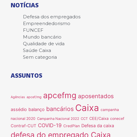
NOTÍCIAS
Defesa dos empregados
Empreendedorismo
FUNCEF
Mundo bancário
Qualidade de vida
Saúde Caixa
Sem categoria
ASSUNTOS
apcefmg
aposentados
Agências
apcef/mg
Caixa
bancários
assédio
balanço
campanha
nacional 2020
CEE/Caixa
conecef
Campanha Nacional 2022
CCT
COVID-19
Defesa da caixa
Contraf-CUT
CredPlan
defesa do empregado Caixa