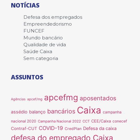
NOTÍCIAS
Defesa dos empregados
Empreendedorismo
FUNCEF
Mundo bancário
Qualidade de vida
Saúde Caixa
Sem categoria
ASSUNTOS
apcefmg
aposentados
Agências
apcef/mg
Caixa
bancários
assédio
balanço
campanha
nacional 2020
CEE/Caixa
conecef
Campanha Nacional 2022
CCT
COVID-19
Defesa da caixa
Contraf-CUT
CredPlan
defesa do empregado Caixa