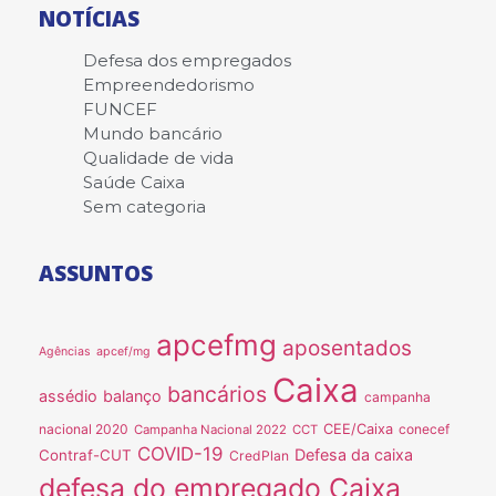
NOTÍCIAS
Defesa dos empregados
Empreendedorismo
FUNCEF
Mundo bancário
Qualidade de vida
Saúde Caixa
Sem categoria
ASSUNTOS
apcefmg
aposentados
Agências
apcef/mg
Caixa
bancários
assédio
balanço
campanha
nacional 2020
CEE/Caixa
conecef
Campanha Nacional 2022
CCT
COVID-19
Defesa da caixa
Contraf-CUT
CredPlan
defesa do empregado Caixa