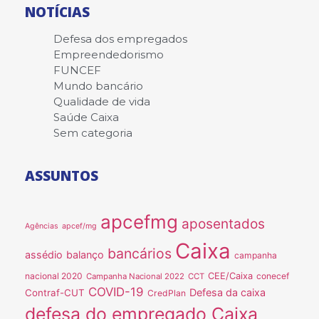
NOTÍCIAS
Defesa dos empregados
Empreendedorismo
FUNCEF
Mundo bancário
Qualidade de vida
Saúde Caixa
Sem categoria
ASSUNTOS
apcefmg
aposentados
Agências
apcef/mg
Caixa
bancários
assédio
balanço
campanha
nacional 2020
CEE/Caixa
conecef
Campanha Nacional 2022
CCT
COVID-19
Defesa da caixa
Contraf-CUT
CredPlan
defesa do empregado Caixa