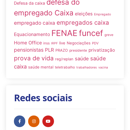
defesa do
Defesa da caixa
empregado Caixa
eleições
Empregado
empregados caixa
empregado caixa
FENAE
funcef
Equacionamento
greve
Home Office
live
Negociações
inss
PDV
IRPF
pensionistas
PLR
privatização
PRAZO
presidente
prova de vida
saúde
saúde
reg/replan
caixa
saúde mental
teletrabalho
trabalhadores
vacina
Redes sociais