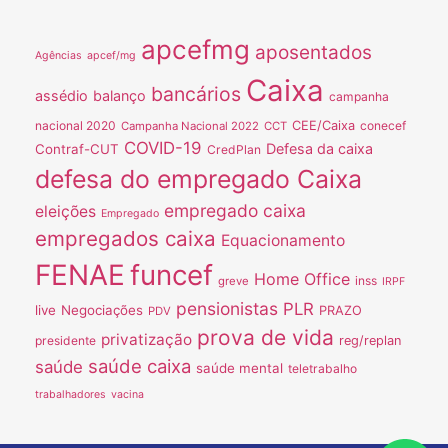
apcefmg
aposentados
Agências
apcef/mg
Caixa
bancários
assédio
balanço
campanha
nacional 2020
CEE/Caixa
conecef
Campanha Nacional 2022
CCT
COVID-19
Defesa da caixa
Contraf-CUT
CredPlan
defesa do empregado Caixa
empregado caixa
eleições
Empregado
empregados caixa
Equacionamento
FENAE
funcef
Home Office
inss
greve
IRPF
pensionistas
PLR
live
Negociações
PRAZO
PDV
prova de vida
privatização
presidente
reg/replan
saúde caixa
saúde
saúde mental
teletrabalho
trabalhadores
vacina