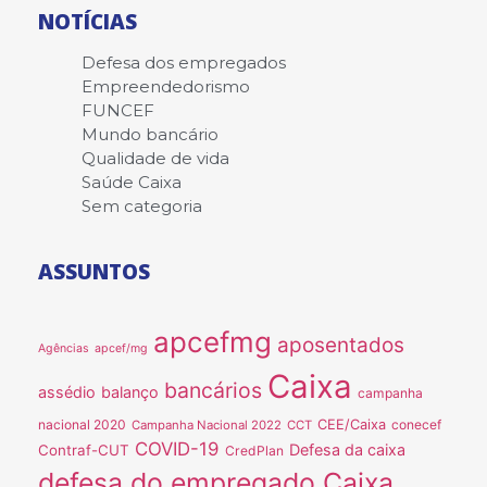
NOTÍCIAS
Defesa dos empregados
Empreendedorismo
FUNCEF
Mundo bancário
Qualidade de vida
Saúde Caixa
Sem categoria
ASSUNTOS
apcefmg
aposentados
Agências
apcef/mg
Caixa
bancários
assédio
balanço
campanha
nacional 2020
CEE/Caixa
conecef
Campanha Nacional 2022
CCT
COVID-19
Defesa da caixa
Contraf-CUT
CredPlan
defesa do empregado Caixa