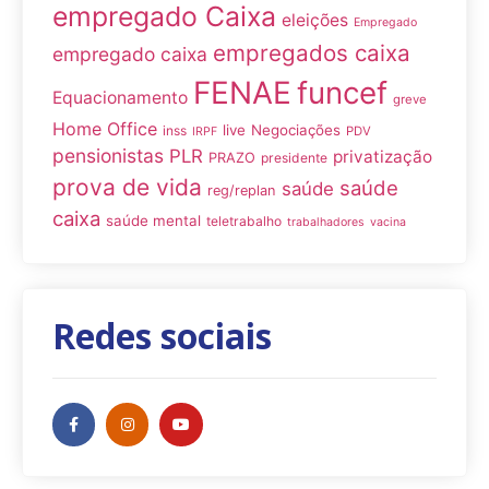
empregado Caixa
eleições
Empregado
empregados caixa
empregado caixa
FENAE
funcef
Equacionamento
greve
Home Office
live
Negociações
inss
PDV
IRPF
pensionistas
PLR
privatização
PRAZO
presidente
prova de vida
saúde
saúde
reg/replan
caixa
saúde mental
teletrabalho
trabalhadores
vacina
Redes sociais