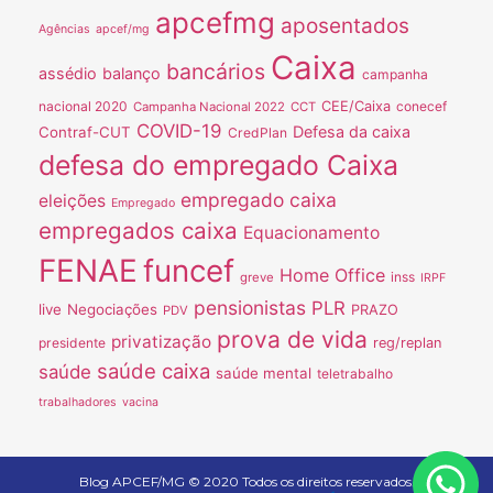
apcefmg
aposentados
Agências
apcef/mg
Caixa
bancários
assédio
balanço
campanha
nacional 2020
CEE/Caixa
conecef
Campanha Nacional 2022
CCT
COVID-19
Defesa da caixa
Contraf-CUT
CredPlan
defesa do empregado Caixa
empregado caixa
eleições
Empregado
empregados caixa
Equacionamento
FENAE
funcef
Home Office
inss
greve
IRPF
pensionistas
PLR
live
Negociações
PRAZO
PDV
prova de vida
privatização
presidente
reg/replan
saúde caixa
saúde
saúde mental
teletrabalho
trabalhadores
vacina
Blog APCEF/MG © 2020 Todos os direitos reservados.