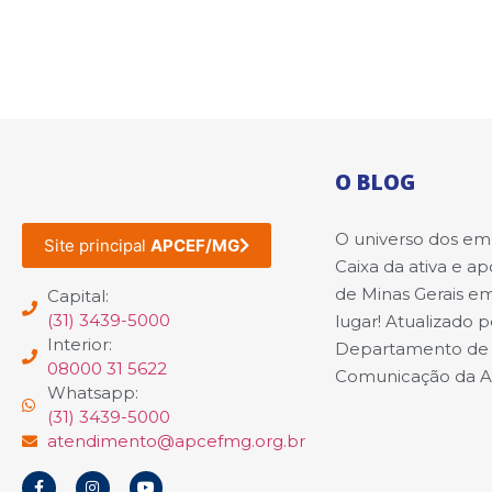
O BLOG
O universo dos e
Site principal
APCEF/MG
Caixa da ativa e a
de Minas Gerais e
Capital:
(31) 3439-5000
lugar! Atualizado p
Interior:
Departamento de
08000 31 5622
Comunicação da 
Whatsapp:
(31) 3439-5000
atendimento@apcefmg.org.br