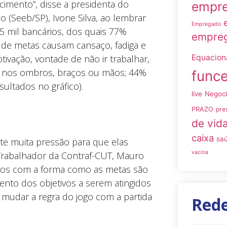
cimento”, disse a presidenta do
empre
 (Seeb/SP), Ivone Silva, ao lembrar
Empregado
5 mil bancários, dos quais 77%
empreg
 de metas causam cansaço, fadiga e
vação, vontade de não ir trabalhar,
Equacio
o nos ombros, braços ou mãos; 44%
funce
sultados no gráfico).
live
Negoc
PRAZO
pre
de vid
caixa
sa
ste muita pressão para que elas
vacina
 Trabalhador da Contraf-CUT, Mauro
feitos com a forma como as metas são
nto dos objetivos a serem atingidos
 mudar a regra do jogo com a partida
Rede