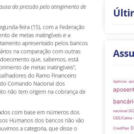
ausa da pressão pelo atingimento de
Últi
gunda-feira (15), com a Federação
to de metas inatingíveis e a
antamento apresentado pelos bancos
Ass
cários na comparação com outras
adoecimento que, sabemos, está
rimento de metas inatingíveis”,
abalhadores do Ramo Financeiro
Agências
ap
a do Comando Nacional dos
aposen
nto não tem origem na cobrança de
bancári
 dados com base em números dos
nacional 20
CEE/Caixa
ursos Humanos dos bancos não vão
vimos a categoria, que disse o
D
CredPlan