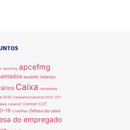
UNTOS
apcefmg
as
apcef/mg
sentados
assédio
balanço
Caixa
ários
campanha
al 2020
Campanha Nacional 2022
CCT
Contraf-CUT
aixa
conecef
D-19
Defesa da caixa
CredPlan
esa do empregado