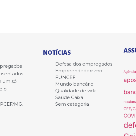
ASS
NOTÍCIAS
Defesa dos empregados
mpregados
Empreendedorismo
Agênci
posentados
FUNCEF
apo
m um só
Mundo bancário
elo
Qualidade de vida
banc
Saúde Caixa
nacion
APCEF/MG.
Sem categoria
CEE/C
COVI
def