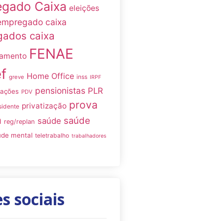
gado Caixa
eleições
empregado caixa
ados caixa
FENAE
namento
f
Home Office
inss
greve
IRPF
pensionistas
PLR
iações
PDV
prova
privatização
sidente
a
saúde
saúde
reg/replan
úde mental
teletrabalho
trabalhadores
s sociais