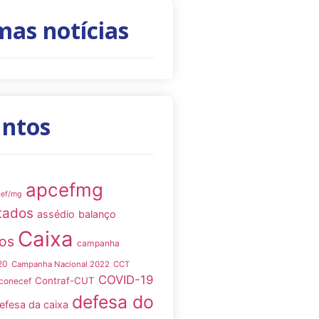
mas notícias
untos
apcefmg
cef/mg
tados
assédio
balanço
Caixa
os
campanha
20
Campanha Nacional 2022
CCT
COVID-19
Contraf-CUT
conecef
defesa do
efesa da caixa