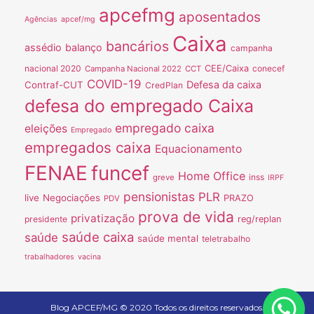
apcefmg
aposentados
Agências
apcef/mg
Caixa
bancários
assédio
balanço
campanha
nacional 2020
CEE/Caixa
conecef
Campanha Nacional 2022
CCT
COVID-19
Defesa da caixa
Contraf-CUT
CredPlan
defesa do empregado Caixa
empregado caixa
eleições
Empregado
empregados caixa
Equacionamento
FENAE
funcef
Home Office
inss
greve
IRPF
pensionistas
PLR
live
Negociações
PRAZO
PDV
prova de vida
privatização
presidente
reg/replan
saúde caixa
saúde
saúde mental
teletrabalho
trabalhadores
vacina
Blog APCEF/MG © 2020 Todos os direitos reservados.