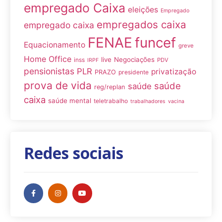
empregado Caixa
eleições
Empregado
empregados caixa
empregado caixa
FENAE
funcef
Equacionamento
greve
Home Office
live
Negociações
inss
PDV
IRPF
pensionistas
PLR
privatização
PRAZO
presidente
prova de vida
saúde
saúde
reg/replan
caixa
saúde mental
teletrabalho
trabalhadores
vacina
Redes sociais