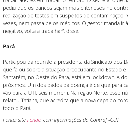
trabalhadores em trabalho remoto. O secretário de 
pediu que os bancos sejam mais criteriosos no contr
realização de testes em suspeitos de contaminação. 
vezes, nem passa pelos médicos. O gestor manda ir à f
negativo, volta a trabalhar”, disse.
Pará
Participou da reunião a presidenta da Sindicato dos Ba
que falou sobre a situação preocupante no Estado e e
Santarém, no Oeste do Pará, está em lockdown. A do
próximos. Um dos dados da doença é de que para c
vão para a UTI, seis morrem. Na região Norte, esse n
relatou Tatiana, que acredita que a nova cepa do cor
todo o Pará.
Fonte: site
Fenae
, com informações da Contraf -CUT