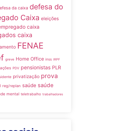
defesa do
efesa da caixa
gado Caixa
eleições
empregado caixa
ados caixa
FENAE
namento
f
Home Office
inss
greve
IRPF
pensionistas
PLR
iações
PDV
prova
privatização
sidente
a
saúde
saúde
reg/replan
úde mental
teletrabalho
trabalhadores