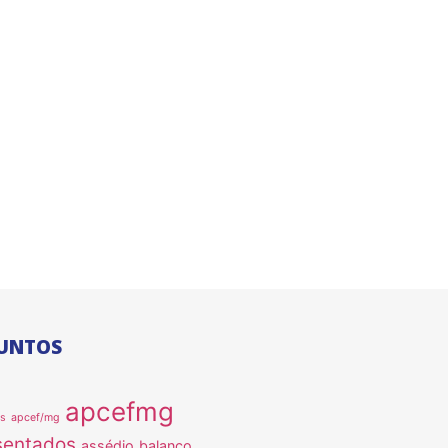
UNTOS
apcefmg
as
apcef/mg
sentados
assédio
balanço