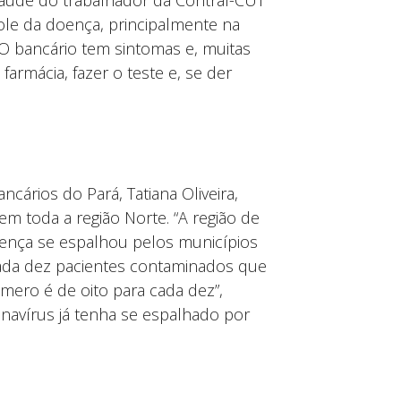
Saúde do trabalhador da Contraf-CUT
ole da doença, principalmente na
“O bancário tem sintomas e, muitas
armácia, fazer o teste e, se der
ncários do Pará, Tatiana Oliveira,
m toda a região Norte. “A região de
ença se espalhou pelos municípios
ada dez pacientes contaminados que
úmero é de oito para cada dez”,
onavírus já tenha se espalhado por