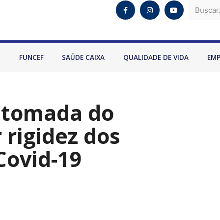
O
FUNCEF
SAÚDE CAIXA
QUALIDADE DE VIDA
EM
etomada do
 rigidez dos
Covid-19