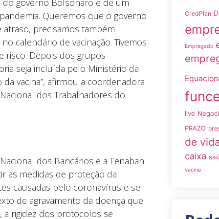
ão do governo Bolsonaro e de um
D
a pandemia. Queremos que o governo
CredPlan
empre
e atraso, precisamos também
 no calendário de vacinação. Tivemos
Empregado
e risco. Depois dos grupos
empreg
ria seja incluída pelo Ministério da
Equacio
 da vacina”, afirmou a coordenadora
funce
Nacional dos Trabalhadores do
live
Negoc
PRAZO
pre
de vid
caixa
sa
Nacional dos Bancários e a Fenaban
vacina
ir as medidas de proteção da
rtes causadas pelo coronavírus e se
texto de agravamento da doença que
a rigidez dos protocolos se