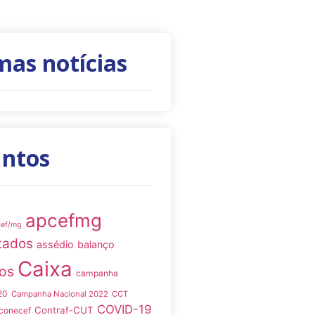
mas notícias
untos
apcefmg
cef/mg
tados
assédio
balanço
Caixa
os
campanha
20
Campanha Nacional 2022
CCT
COVID-19
Contraf-CUT
conecef