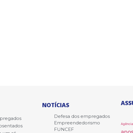
ASS
NOTÍCIAS
Defesa dos empregados
mpregados
Empreendedorismo
Agênci
posentados
FUNCEF
apo