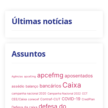
Últimas notícias
Assuntos
apcefmg
aposentados
Agências
apcef/mg
Caixa
bancários
assédio
balanço
campanha nacional 2020
Campanha Nacional 2022
CCT
COVID-19
Contraf-CUT
CEE/Caixa
conecef
CredPlan
defesa do
Defesa da caixa