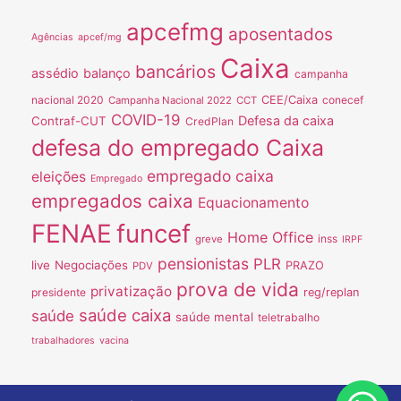
apcefmg
aposentados
Agências
apcef/mg
Caixa
bancários
assédio
balanço
campanha
nacional 2020
CEE/Caixa
conecef
Campanha Nacional 2022
CCT
COVID-19
Defesa da caixa
Contraf-CUT
CredPlan
defesa do empregado Caixa
empregado caixa
eleições
Empregado
empregados caixa
Equacionamento
FENAE
funcef
Home Office
inss
greve
IRPF
pensionistas
PLR
live
Negociações
PRAZO
PDV
prova de vida
privatização
presidente
reg/replan
saúde caixa
saúde
saúde mental
teletrabalho
trabalhadores
vacina