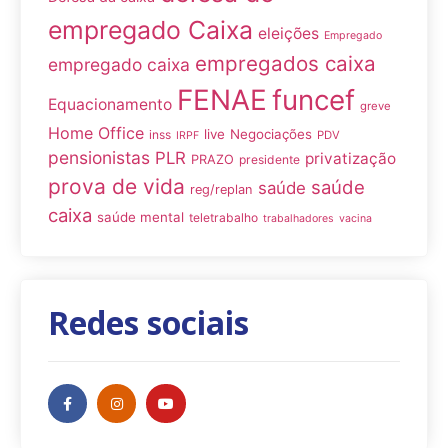
empregado Caixa
eleições
Empregado
empregados caixa
empregado caixa
FENAE
funcef
Equacionamento
greve
Home Office
live
Negociações
inss
PDV
IRPF
pensionistas
PLR
privatização
PRAZO
presidente
prova de vida
saúde
saúde
reg/replan
caixa
saúde mental
teletrabalho
trabalhadores
vacina
Redes sociais