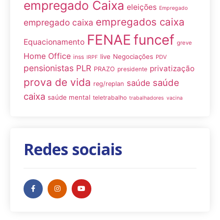
empregado Caixa
eleições
Empregado
empregados caixa
empregado caixa
FENAE
funcef
Equacionamento
greve
Home Office
live
Negociações
inss
PDV
IRPF
pensionistas
PLR
privatização
PRAZO
presidente
prova de vida
saúde
saúde
reg/replan
caixa
saúde mental
teletrabalho
trabalhadores
vacina
Redes sociais