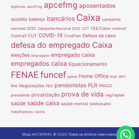
apcefmg
aposentados
Agências
apcef/mg
Caixa
bancários
assédio
balanço
campanha
nacional 2020
CEE/Caixa
conecef
Campanha Nacional 2022
CCT
COVID-19
Defesa da caixa
Contraf-CUT
CredPlan
defesa do empregado Caixa
empregado caixa
eleições
Empregado
empregados caixa
Equacionamento
FENAE
funcef
Home Office
inss
greve
IRPF
pensionistas
PLR
live
Negociações
PRAZO
PDV
prova de vida
privatização
presidente
reg/replan
saúde caixa
saúde
saúde mental
teletrabalho
trabalhadores
vacina
Blog APCEF/MG © 2020 Todos os direitos reservados.