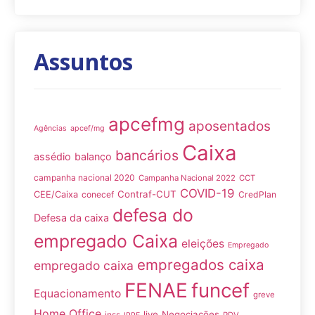
Assuntos
apcefmg
aposentados
Agências
apcef/mg
Caixa
bancários
assédio
balanço
campanha nacional 2020
Campanha Nacional 2022
CCT
COVID-19
Contraf-CUT
CEE/Caixa
conecef
CredPlan
defesa do
Defesa da caixa
empregado Caixa
eleições
Empregado
empregados caixa
empregado caixa
FENAE
funcef
Equacionamento
greve
Home Office
live
Negociações
inss
PDV