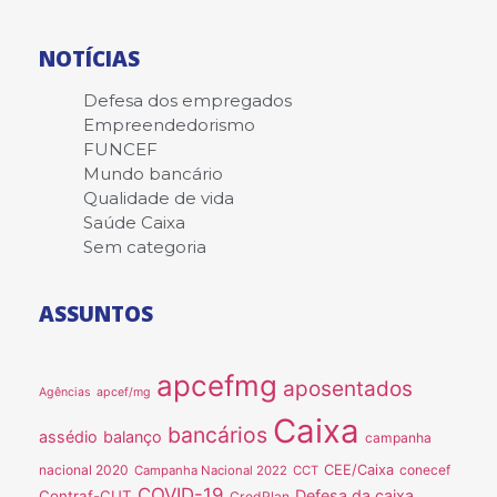
NOTÍCIAS
Defesa dos empregados
Empreendedorismo
FUNCEF
Mundo bancário
Qualidade de vida
Saúde Caixa
Sem categoria
ASSUNTOS
apcefmg
aposentados
Agências
apcef/mg
Caixa
bancários
assédio
balanço
campanha
nacional 2020
CEE/Caixa
conecef
Campanha Nacional 2022
CCT
COVID-19
Defesa da caixa
Contraf-CUT
CredPlan