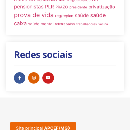
IRPF
pensionistas
PLR
privatização
PRAZO
presidente
prova de vida
saúde
saúde
reg/replan
caixa
saúde mental
teletrabalho
trabalhadores
vacina
Redes sociais
Site principal
APCEF/MG