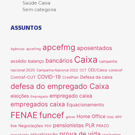
Saúde Caixa
Sem categoria
ASSUNTOS
apcefmg
aposentados
Agências
apcef/mg
Caixa
bancários
assédio
balanço
campanha
nacional 2020
CEE/Caixa
conecef
Campanha Nacional 2022
CCT
COVID-19
Defesa da caixa
Contraf-CUT
CredPlan
defesa do empregado Caixa
empregado caixa
eleições
Empregado
empregados caixa
Equacionamento
FENAE
funcef
Home Office
inss
greve
IRPF
pensionistas
PLR
live
Negociações
PRAZO
PDV
prova de vida
privatização
presidente
reg/replan