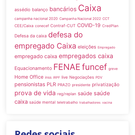
Caixa
bancários
assédio
balanço
campanha nacional 2020
Campanha Nacional 2022
CCT
COVID-19
Contraf-CUT
CEE/Caixa
conecef
CredPlan
defesa do
Defesa da caixa
empregado Caixa
eleições
Empregado
empregados caixa
empregado caixa
FENAE
funcef
Equacionamento
greve
Home Office
live
Negociações
inss
PDV
IRPF
pensionistas
PLR
privatização
PRAZO
presidente
prova de vida
saúde
saúde
reg/replan
caixa
saúde mental
teletrabalho
trabalhadores
vacina
Redes sociais