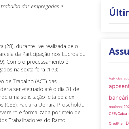
 trabalho das empregadas e
Últi
 (28), durante live realizada pelo
Ass
parcela da Participação nos Lucros ou
(29). Como o processamento é
os na sexta-feira (1º/3).
Agências
ap
o de Trabalho (ACT) das
aposen
ria ser efetuado até o dia 31 de
e uma solicitação feita pela ex-
bancári
 (CEE), Fabiana Uehara Proscholdt,
nacional 20
evereiro e formalizada por meio de
CEE/Caixa
 dos Trabalhadores do Ramo
D
CredPlan