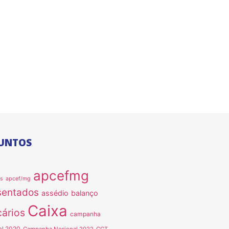
UNTOS
apcefmg
as
apcef/mg
sentados
assédio
balanço
Caixa
ários
campanha
al 2020
Campanha Nacional 2022
CCT