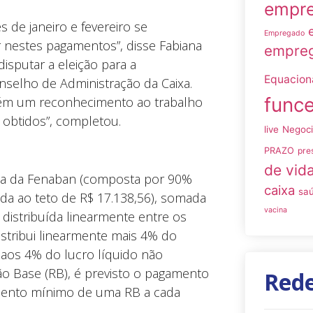
empre
 de janeiro e fevereiro se
Empregado
r nestes pagamentos”, disse Fabiana
empreg
isputar a eleição para a
Equacio
elho de Administração da Caixa.
funce
bém um reconhecimento ao trabalho
obtidos”, completou.
live
Negoc
PRAZO
pre
de vid
ica da Fenaban (composta por 90%
caixa
sa
tada ao teto de R$ 17.138,56), somada
vacina
 distribuída linearmente entre os
istribui linearmente mais 4% do
s aos 4% do lucro líquido não
 Base (RB), é previsto o pagamento
Rede
mento mínimo de uma RB a cada