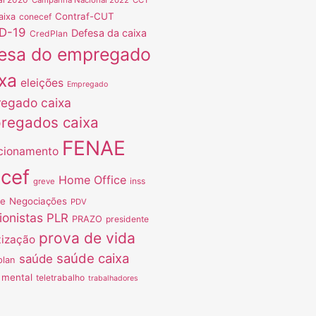
Contraf-CUT
aixa
conecef
D-19
Defesa da caixa
CredPlan
esa do empregado
xa
eleições
Empregado
egado caixa
regados caixa
FENAE
cionamento
ncef
Home Office
inss
greve
ve
Negociações
PDV
ionistas
PLR
PRAZO
presidente
prova de vida
tização
saúde caixa
saúde
plan
 mental
teletrabalho
trabalhadores