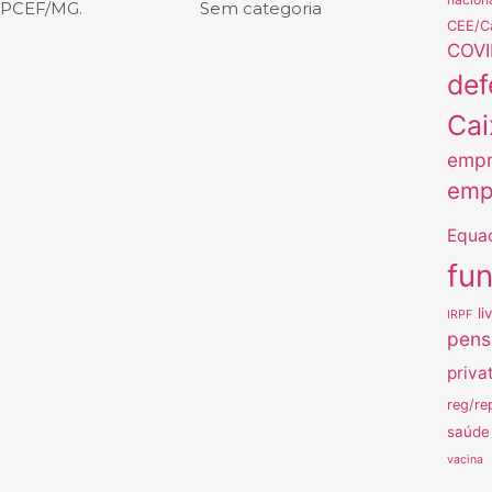
APCEF/MG.
Sem categoria
CEE/C
COVI
def
Cai
empr
emp
Equa
fu
li
IRPF
pens
priva
reg/re
saúde
vacina