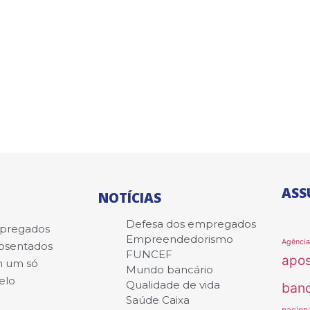
ASS
NOTÍCIAS
Defesa dos empregados
mpregados
Empreendedorismo
Agênci
posentados
FUNCEF
apo
m um só
Mundo bancário
elo
Qualidade de vida
banc
Saúde Caixa
nacion