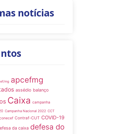
mas notícias
untos
apcefmg
cef/mg
tados
assédio
balanço
Caixa
os
campanha
20
Campanha Nacional 2022
CCT
COVID-19
Contraf-CUT
conecef
defesa do
efesa da caixa