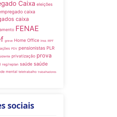
gado Caixa
eleições
empregado caixa
ados caixa
FENAE
namento
f
Home Office
inss
greve
IRPF
pensionistas
PLR
iações
PDV
prova
privatização
sidente
a
saúde
saúde
reg/replan
úde mental
teletrabalho
trabalhadores
s sociais