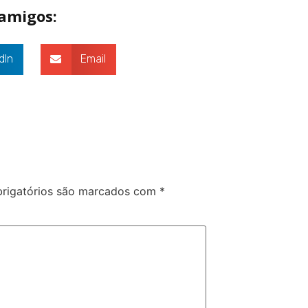
 amigos:
dIn
Email
rigatórios são marcados com
*