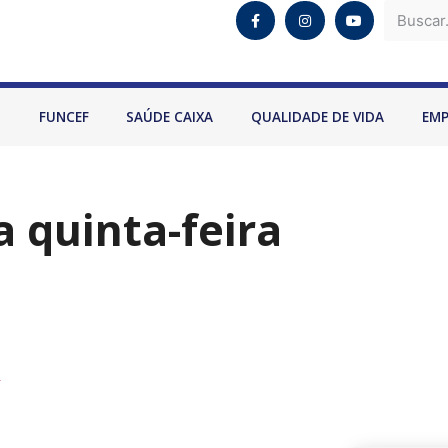
O
FUNCEF
SAÚDE CAIXA
QUALIDADE DE VIDA
EM
 quinta-feira
R