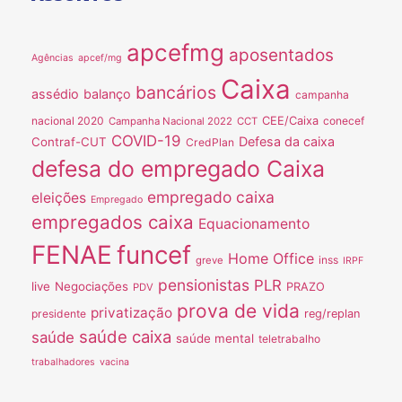
apcefmg
aposentados
Agências
apcef/mg
Caixa
bancários
assédio
balanço
campanha
nacional 2020
CEE/Caixa
conecef
Campanha Nacional 2022
CCT
COVID-19
Defesa da caixa
Contraf-CUT
CredPlan
defesa do empregado Caixa
empregado caixa
eleições
Empregado
empregados caixa
Equacionamento
FENAE
funcef
Home Office
inss
greve
IRPF
pensionistas
PLR
live
Negociações
PRAZO
PDV
prova de vida
privatização
presidente
reg/replan
saúde caixa
saúde
saúde mental
teletrabalho
trabalhadores
vacina