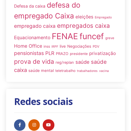
defesa do
Defesa da caixa
empregado Caixa
eleições
Empregado
empregados caixa
empregado caixa
FENAE
funcef
Equacionamento
greve
Home Office
live
Negociações
inss
PDV
IRPF
pensionistas
PLR
privatização
PRAZO
presidente
prova de vida
saúde
saúde
reg/replan
caixa
saúde mental
teletrabalho
trabalhadores
vacina
Redes sociais