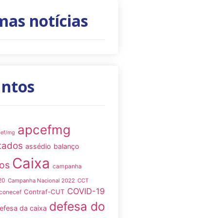
mas notícias
untos
apcefmg
cef/mg
tados
assédio
balanço
Caixa
os
campanha
20
Campanha Nacional 2022
CCT
COVID-19
Contraf-CUT
conecef
defesa do
efesa da caixa