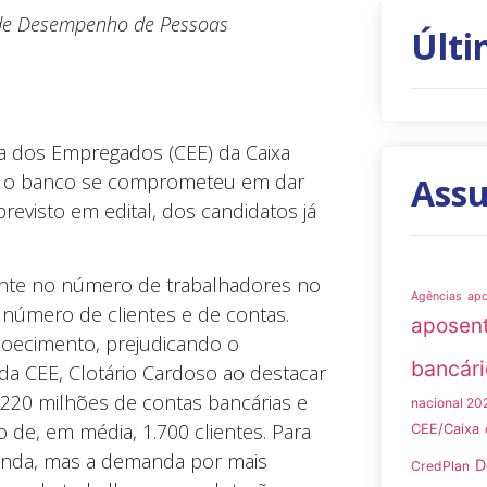
 de Desempenho de Pessoas
Últi
a dos Empregados (CEE) da Caixa
5), o banco se comprometeu em dar
Ass
revisto em edital, dos candidatos já
ente no número de trabalhadores no
Agências
ap
úmero de clientes e de contas.
aposen
doecimento, prejudicando o
bancári
a CEE, Clotário Cardoso ao destacar
 220 milhões de contas bancárias e
nacional 20
de, em média, 1.700 clientes. Para
CEE/Caixa
vinda, mas a demanda por mais
D
CredPlan