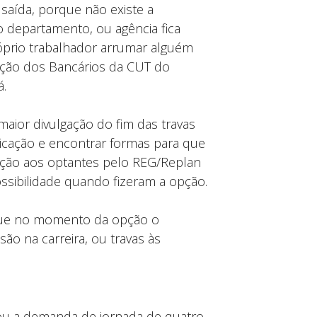
 saída, porque não existe a
 o departamento, ou agência fica
óprio trabalhador arrumar alguém
ração dos Bancários da CUT do
á.
ior divulgação do fim das travas
icação e encontrar formas para que
lação aos optantes pelo REG/Replan
ssibilidade quando fizeram a opção.
 que no momento da opção o
o na carreira, ou travas às
u a demanda de jornada de quatro