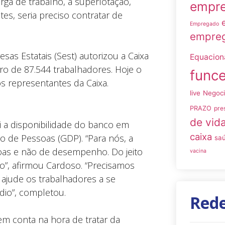
ga de trabalho, a superlotação,
empre
s, seria preciso contratar de
Empregado
empreg
as Estatais (Sest) autorizou a Caixa
Equacio
o de 87.544 trabalhadores. Hoje o
funce
 representantes da Caixa.
live
Negoc
PRAZO
pre
de vid
i a disponibilidade do banco em
caixa
de Pessoas (GDP). “Para nós, a
sa
oas e não de desempenho. Do jeito
vacina
o”, afirmou Cardoso. “Precisamos
ajude os trabalhadores a se
dio”, completou.
Rede
em conta na hora de tratar da