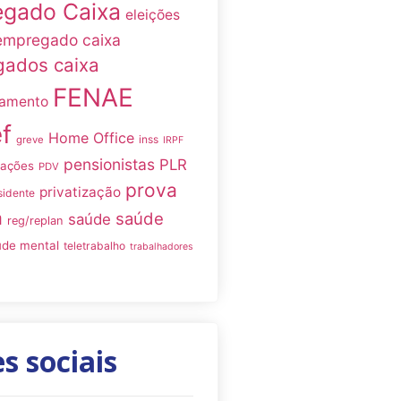
gado Caixa
eleições
empregado caixa
ados caixa
FENAE
namento
f
Home Office
inss
greve
IRPF
pensionistas
PLR
iações
PDV
prova
privatização
sidente
a
saúde
saúde
reg/replan
úde mental
teletrabalho
trabalhadores
s sociais