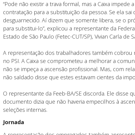
“Pode não existir a trava formal, mas a Caixa impede a
contratação para a substituição da pessoa. Se ela sai
desguarnecido. Aí dizem que somente libera, se o pr
para substitui-lo”, explicou a representante da Fede
Estado de São Paulo (Fetec-CUT/SP), Vivian Carla de S
A representação dos trabalhadores também cobrou ma
no PSI. A Caixa se comprometeu a melhorar a comun
não se impeça a ascensão profissional. Mas, com re
não saldado disse que estes estavam cientes da impo
O representante da Feeb-BA/SE discorda. Ele disse
documento dizia que não haveria empecilhos à ascensã
seleções internas.
Jornada
A representação dos empregados também apresento