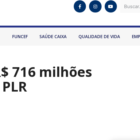
O
FUNCEF
SAÚDE CAIXA
QUALIDADE DE VIDA
EM
 R$ 716 milhões
 PLR