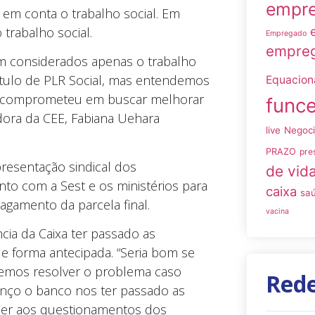
empre
 em conta o trabalho social. Em
trabalho social.
Empregado
empreg
m considerados apenas o trabalho
título de PLR Social, mas entendemos
Equacio
 se comprometeu em buscar melhorar
funce
dora da CEE, Fabiana Uehara
live
Negoc
PRAZO
pre
presentação sindical dos
de vid
to com a Sest e os ministérios para
caixa
sa
gamento da parcela final.
vacina
ia da Caixa ter passado as
 forma antecipada. “Seria bom se
ssemos resolver o problema caso
Rede
anço o banco nos ter passado as
nder aos questionamentos dos