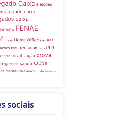
gado Caixa
eleições
empregado caixa
ados caixa
FENAE
namento
f
Home Office
inss
greve
IRPF
pensionistas
PLR
iações
PDV
prova
privatização
sidente
a
saúde
saúde
reg/replan
úde mental
teletrabalho
trabalhadores
s sociais