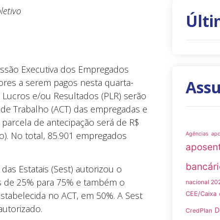
letivo
Últi
missão Executiva dos Empregados
lores a serem pagos nesta quarta-
Ass
os Lucros e/ou Resultados (PLR) serão
 de Trabalho (ACT) das empregadas e
 parcela de antecipação será de R$
go). No total, 85.901 empregados
Agências
ap
aposen
bancári
das Estatais (Sest) autorizou o
os de 25% para 75% e também o
nacional 20
 estabelecida no ACT, em 50%. A Sest
CEE/Caixa
autorizado.
D
CredPlan