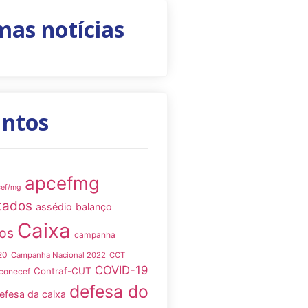
mas notícias
untos
apcefmg
cef/mg
tados
assédio
balanço
Caixa
os
campanha
20
Campanha Nacional 2022
CCT
COVID-19
Contraf-CUT
conecef
defesa do
efesa da caixa