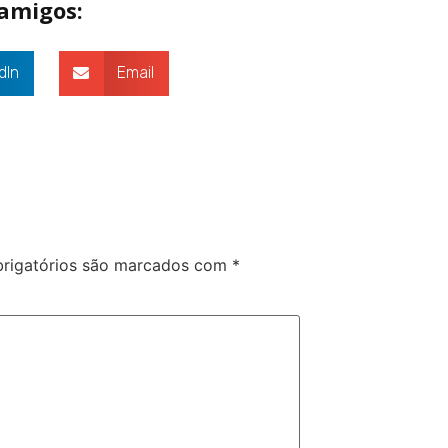
 amigos:
dIn
Email
rigatórios são marcados com
*